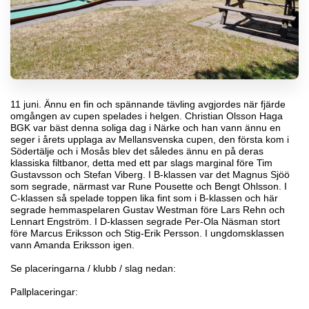
11 juni. Ännu en fin och spännande tävling avgjordes när fjärde
omgången av cupen spelades i helgen. Christian Olsson Haga
BGK var bäst denna soliga dag i Närke och han vann ännu en
seger i årets upplaga av Mellansvenska cupen, den första kom i
Södertälje och i Mosås blev det således ännu en på deras
klassiska filtbanor, detta med ett par slags marginal före Tim
Gustavsson och Stefan Viberg. I B-klassen var det Magnus Sjöö
som segrade, närmast var Rune Pousette och Bengt Ohlsson. I
C-klassen så spelade toppen lika fint som i B-klassen och här
segrade hemmaspelaren Gustav Westman före Lars Rehn och
Lennart Engström. I D-klassen segrade Per-Ola Näsman stort
före Marcus Eriksson och Stig-Erik Persson. I ungdomsklassen
vann Amanda Eriksson igen.
Se placeringarna / klubb / slag nedan:
Pallplaceringar: