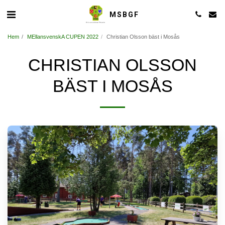
MSBGF
Hem
MEllansvenskA CUPEN 2022
Christian Olsson bäst i Mosås
CHRISTIAN OLSSON
BÄST I MOSÅS